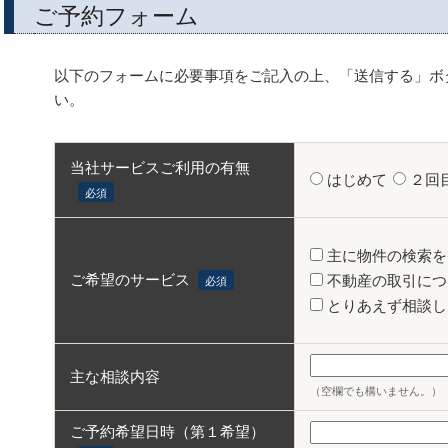
ご予約フォーム
以下のフォームに必要事項をご記入の上、「送信する」ボ
い。
当社サービスご利用の有無
はじめて
２回
必須
主に物件の検索を
ご希望のサービス
不動産の取引につ
必須
とりあえず相談し
主な相談内容
（空欄でも構いません。）
ご予約希望日時（第１希望）