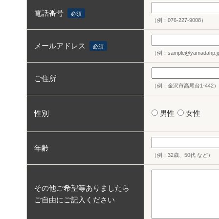
電話番号
必須
（例：076-227-9008）
メールアドレス
必須
（例：sample@yamadahp.
ご住所
（例：金沢市高尾台1-442）
性別
男性
女性
年齢
（例：32歳、50代 など）
その他ご希望等ありましたら
ご自由にご記入ください