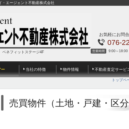
イ・エージェント不動産株式会社
お気軽にお問
076-2
9:00～18:00
営業時間
地 ベネフィットステージ4F
アー
当社の特徴
物件情報
不動産査定サービ
トップペ
売買物件（土地・戸建・区分